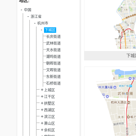
地区:
中国
浙江省
杭州市
下城区
长庆街道
武林街道
天水街道
下城
潮鸣街道
朝晖街道
文晖街道
东新街道
石桥街道
上城区
江干区
拱墅区
西湖区
滨江区
萧山区
余杭区