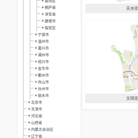
富阳区
桐庐县
天水
淳安县
建德市
临安区
宁波市
温州市
嘉兴市
湖州市
绍兴市
金华市
衢州市
舟山市
台州市
丽水市
文晖
北京市
天津市
河北省
山西省
内蒙古自治区
辽宁省