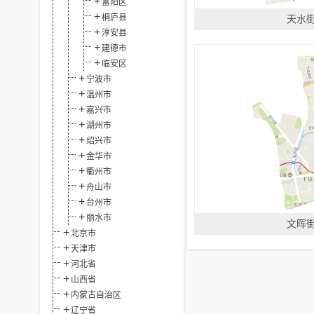
富阳区
桐庐县
天水
淳安县
建德市
临安区
宁波市
温州市
嘉兴市
湖州市
绍兴市
金华市
衢州市
舟山市
台州市
丽水市
文晖
北京市
天津市
河北省
山西省
内蒙古自治区
辽宁省