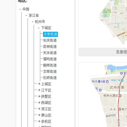
地区:
中国
浙江省
杭州市
下城区
东新街道
长庆街道
武林街道
东新
天水街道
潮鸣街道
朝晖街道
文晖街道
石桥街道
上城区
江干区
拱墅区
西湖区
滨江区
萧山区
余杭区