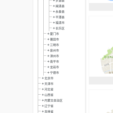
罗源县
闽清县
永泰县
平潭县
福清市
长乐区
厦门市
莆田市
三明市
泉州市
漳州市
南平市
龙岩市
宁德市
北京市
天津市
河北省
山西省
内蒙古自治区
辽宁省
吉林省