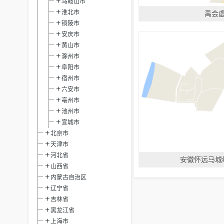
马鞍山市
淮北市
禹会
铜陵市
安庆市
黄山市
滁州市
阜阳市
宿州市
六安市
亳州市
池州市
宣城市
北京市
天津市
河北省
安徽怀远马城
山西省
内蒙古自治区
辽宁省
吉林省
黑龙江省
上海市