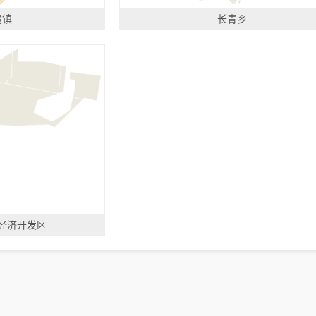
虚镇
长青乡
经济开发区