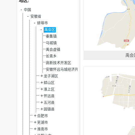
地区:
中国
安徽省
蚌埠市
禹会区
秦集镇
马城镇
禹会虚镇
禹会
长青乡
高新技术开发区
安徽怀远马城经济开发区
龙子湖区
蚌山区
淮上区
怀远县
五河县
固镇县
合肥市
芜湖市
淮南市