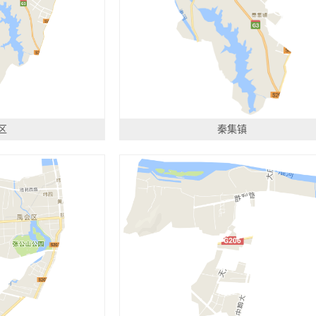
区
秦集镇