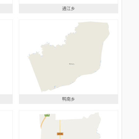
通江乡
鸭南乡