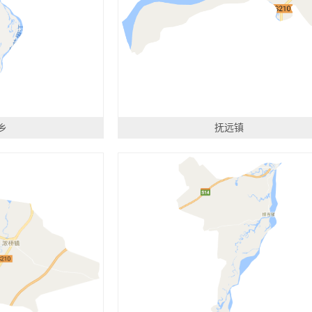
乡
抚远镇