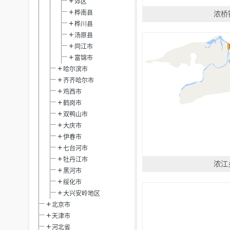
郊区
桦南县
浓桥
桦川县
汤原县
同江市
富锦市
哈尔滨市
齐齐哈尔市
鸡西市
鹤岗市
双鸭山市
大庆市
伊春市
七台河市
牡丹江市
浓江
黑河市
绥化市
大兴安岭地区
北京市
天津市
河北省