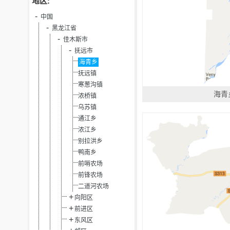
地区:
中国
黑龙江省
佳木斯市
抚远市
海青乡
抚远镇
寒葱沟镇
海青
浓桥镇
乌苏镇
通江乡
浓江乡
别拉洪乡
鸭南乡
前哨农场
前锋农场
二道河农场
向阳区
前进区
东风区