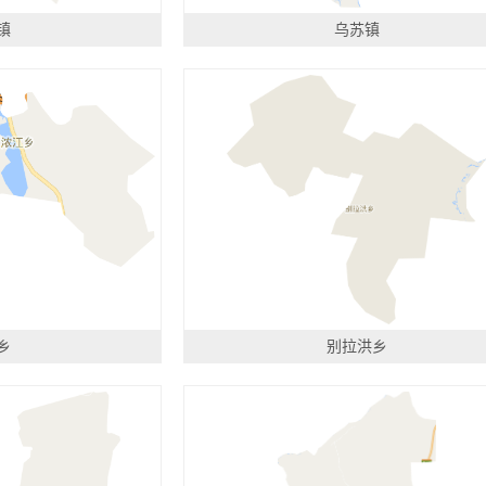
镇
乌苏镇
乡
别拉洪乡