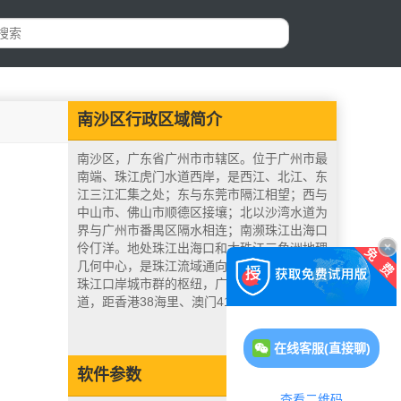
南沙区行政区域简介
南沙区，广东省广州市市辖区。位于广州市最
南端、珠江虎门水道西岸，是西江、北江、东
江三江汇集之处；东与东莞市隔江相望；西与
中山市、佛山市顺德区接壤；北以沙湾水道为
界与广州市番禺区隔水相连；南濒珠江出海口
伶仃洋。地处珠江出海口和大珠江三角洲地理
几何中心，是珠江流域通向海洋的通道，连接
珠江口岸城市群的枢纽，广州市唯一的出海通
道，距香港38海里、澳门41海里。
在线客服(直接聊)
软件参数
查看二维码