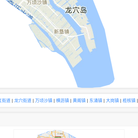
江街道
|
龙穴街道
|
万顷沙镇
|
横沥镇
|
黄阁镇
|
东涌镇
|
大岗镇
|
榄核镇