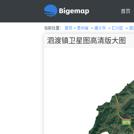
首页
当前位置：
首页
»
贵州省
»
遵义市
»
汇川区
»
泗
泗渡镇卫星图高清版大图