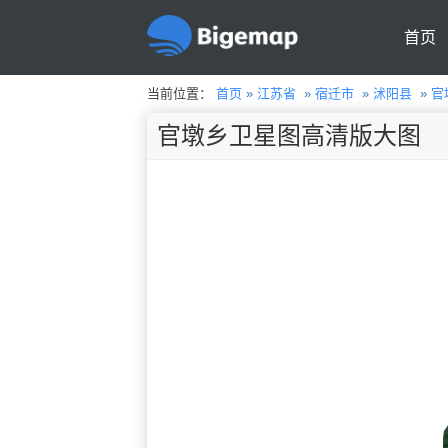
首页
当前位置：
首页
»
江苏省
»
宿迁市
»
沭阳县
»
官
官墩乡卫星图高清版大图