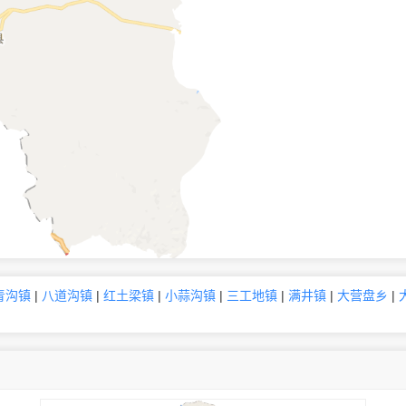
青沟镇
|
八道沟镇
|
红土梁镇
|
小蒜沟镇
|
三工地镇
|
满井镇
|
大营盘乡
|