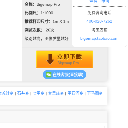
查看二维码
名称：
Bigemap Pro
免费咨询电话
比例尺：
1:1000
400-028-7262
推荐打印尺寸：
1m X 1m
淘宝店铺
浏览次数：
26
次
bigemap.taobao.com
级别越高，图像质量越好
Bigemap Pro
在线客服(直接聊)
大苏计乡
|
石井乡
|
七甲乡
|
套里庄乡
|
甲石河乡
|
下马圈乡