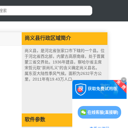
尚义县行政区域简介
尚义县，是河北省张家口市下辖的一个县。位
于河北省西北部，内蒙古高原南缘，处于晋冀
蒙三省交界处。1936年建县，察哈尔省主席
宋哲元取“崇尚礼义”的含义确定尚义县名。
属东亚大陆性季风气候。面积为2632平方公
里，2011年有19.43万人口。
在线客服(直接聊)
软件参数