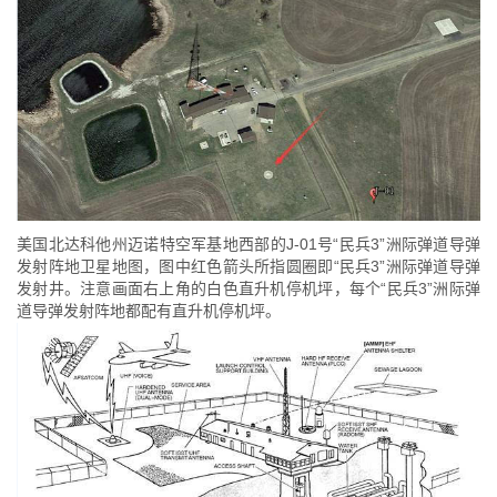
美国北达科他州迈诺特空军基地西部的J-01号“民兵3”洲际弹道导弹
发射阵地卫星地图，图中红色箭头所指圆圈即“民兵3”洲际弹道导弹
发射井。注意画面右上角的白色直升机停机坪，每个“民兵3”洲际弹
道导弹发射阵地都配有直升机停机坪。