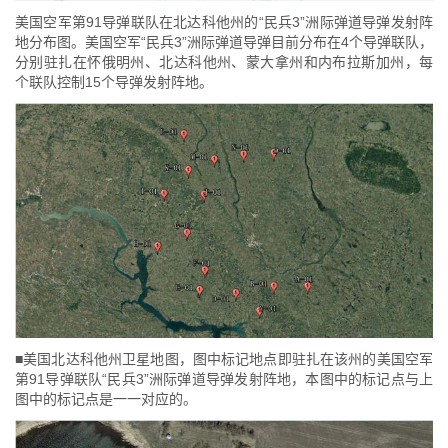
美国空军第91导弹联队在北达科他州的“民兵3”洲际弹道导弹发射阵
地分布图。美国空军“民兵3”洲际弹道导弹目前分布在4个导弹联队，
分别驻扎在怀俄明州、北达科他州、蒙大拿州和内布拉斯加州，每
个联队控制15个导弹发射阵地。
■美国北达科他州卫星地图，图中标记地点即驻扎在该州的美国空军
第91导弹联队“民兵3”洲际弹道导弹发射阵地，本图中的标记点与上
图中的标记点是一一对应的。