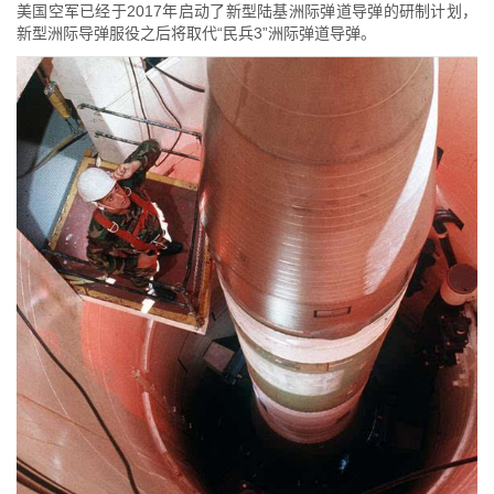
美国空军已经于2017年启动了新型陆基洲际弹道导弹的研制计划，
新型洲际导弹服役之后将取代“民兵3”洲际弹道导弹。