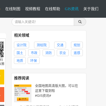
器
在线制图
视频教程
在线帮助
GIS资讯
关于我们
相关领域
设计院
测绘院
交通
规划
国土
市政
消防
农业
遥感
扫
地质
环保
友圈
推荐阅读
全国地图高清版大图，可以在
这里下载到啦
#GIS资讯#