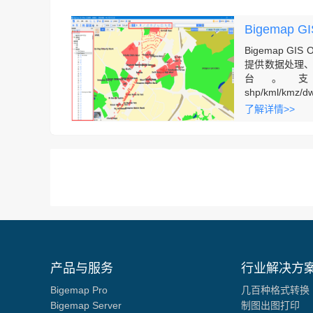
Bigemap 
Bigemap 
提供数据处理
台。
shp/kml/kmz/dwg/
等，对数据流
了解详情>>
及多种分析
CGCS2000/W
持专题地图、
出、瓦片切片
产品与服务
行业解决方
Bigemap Pro
几百种格式转换
Bigemap Server
制图出图打印