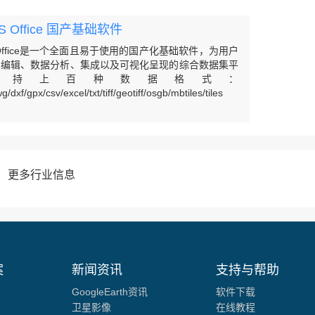
GIS Office 国产基础软件
GIS Office是一个全面且易于使用的国产化基础软件，为用户
、编辑、数据分析、集成以及可视化呈现的综合数据集平
支持上百种数据格式：
dxf/gpx/csv/excel/txt/tiff/geotiff/osgb/mbtiles/tiles
转、嵌入、融合、以及更多地为用户提供数据的增强处理
工具。在不同场景不同行业下支持坐标系转换
GS84/Xi’an80/Beijing54/UTM等多种投影互转互换、支
大数据加载、航拍影像、矢量数据、栅格数据的导入导
及地图服务发布。
更多行业信息
案
新闻资讯
支持与帮助
GoogleEarth资讯
软件下载
卫星影像
在线教程