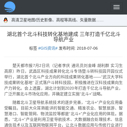
高清卫星地图/历史影像、高程等高线、矢量数据……
湖北首个北斗科技转化基地建成 三年打造千亿北斗
导航产业
标签
#GIS资讯#
发布时间:
2018-07-06
楚天都市报7月2日讯（记者李庆 通讯员刘金峰 胡利群 实习生
高原）昨日，武昌区科技成果转化北斗专场暨斗转科技园开园仪式
举行，湖北首个北斗产业方向的科技成果转化基地——“武汉大学科
技成果转化基地” 正式落户斗转科技园，积极推进在汉科技成果向生
产力转化。会上透露，湖北计划到2020年打造千亿北斗导航产业，
广泛开展北斗市场化应用，并确定建立实施“北斗+”战略。
随着北斗卫星导航系统技术的逐步完善，“北斗+”产业化应用备
受瞩目。目前大众耳熟能详的智能交通、精准农业、智慧旅游、智
慧港口、智能管网、物流监控等都是“北斗+”产业化应用的体现。据
悉，“北斗+”产业是利用卫星导航技术、大数据融合处理技术、信息
通信技术以及互联网物联网平台，让北斗数据应用与传统行业进行