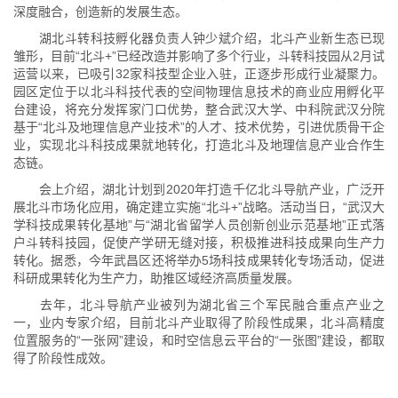
深度融合，创造新的发展生态。
湖北斗转科技孵化器负责人钟少斌介绍，北斗产业新生态已现
雏形，目前“北斗+”已经改造并影响了多个行业，斗转科技园从2月试
运营以来，已吸引32家科技型企业入驻，正逐步形成行业凝聚力。
园区定位于以北斗科技代表的空间物理信息技术的商业应用孵化平
台建设，将充分发挥家门口优势，整合武汉大学、中科院武汉分院
基于“北斗及地理信息产业技术”的人才、技术优势，引进优质骨干企
业，实现北斗科技成果就地转化，打造北斗及地理信息产业合作生
态链。
会上介绍，湖北计划到2020年打造千亿北斗导航产业，广泛开
展北斗市场化应用，确定建立实施“北斗+”战略。活动当日，“武汉大
学科技成果转化基地”与“湖北省留学人员创新创业示范基地”正式落
户斗转科技园，促使产学研无缝对接，积极推进科技成果向生产力
转化。据悉，今年武昌区还将举办5场科技成果转化专场活动，促进
科研成果转化为生产力，助推区域经济高质量发展。
去年，北斗导航产业被列为湖北省三个军民融合重点产业之
一，业内专家介绍，目前北斗产业取得了阶段性成果，北斗高精度
位置服务的“一张网”建设，和时空信息云平台的“一张图”建设，都取
得了阶段性成效。