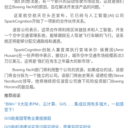
“我们的想法是，有一个新兴的自动驾驶市场出现，这就是我们
创立Boeing NeXt的原因，旨在解决开发该产品的问题。”
这家航空航天巨头还宣布，它已经与人工智能(AI)公司
SparkCognition开始了一项新的合作伙伴关系。
波音公司表示，这项合作将利用区块链技术和人工智能，开发
一个空中交通管理系统，能够跟踪无人驾驶飞行车辆的飞行。该系
统还将能够分配交通路线和通道。
SparkCognition创始人兼首席执行官埃米尔·侯赛因(Amir
Husain)在一份声明中表示，据估计，城市空中交通市场规模高达3
万亿美元，这将是“我们在有生之年最大的新市场”。
Boeing NeXt部门将利用整个公司的资源，如果成功的话，该部
门将会分拆为一个独立的公司。该部门将由史蒂夫·诺德伦德(Steve
Nordlund)领导，他将继续担任波音公司旗下风险投资部门Boeing
Horonx的副总裁。
推荐阅读:
“BIM+” 9大技术PM、云计算、GIS……集成应用有多强大，一起感
受下！
GIS助美国零售业重振旗鼓
GIS助机场建设实现过程可视化，质量监控实时化