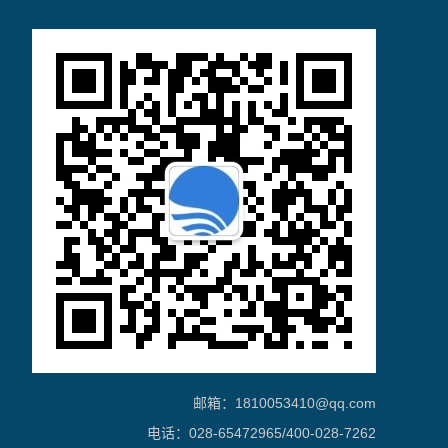
邮箱：1810053410@qq.com
电话：028-65472965/400-028-7262