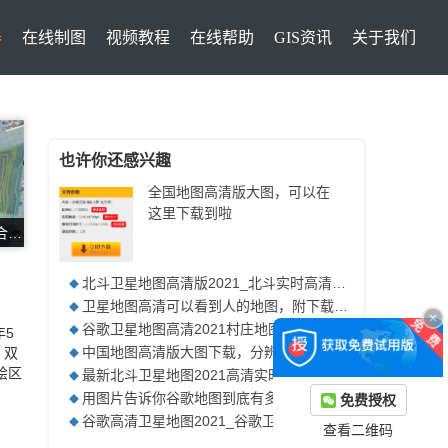
器
在线制图
视频教程
在线帮助
GIS资讯
关于我们
也许你还感兴趣
全国地图高清版大图，可以在
这里下载到啦
卫星地图与AutoCAD完美套合矢量数据
北斗卫星地图高清版2021_北斗实时高清卫星地图
◆
卫星地图高清可以看到人的地图，附下载方法
◆
谷歌卫星地图高清2021村庄地图附下载方法
年5
◆
中国地图高清版大图下载，分辨率可达0.5米
。双
◆
绘区
最新北斗卫星地图2021高清实时地图
◆
用图片告诉你谷歌地图到底有多高清，附下载方法
免费授权
◆
谷歌高清卫星地图2021_谷歌卫星地图高清版
◆
查看二维码