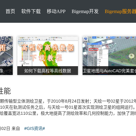
首页
软件下载
移动APP
Bigemap开发
Bigemap服务
像
如何下载高程等高线数据
性能
颗传输型立体测绘卫星，于2010年8月24日发射；天绘一号02星于2012
110天在轨测试任务之后，与天绘一号01星首次实现测绘卫星的组网运行
绘覆盖宽达110公里，极大地提高了测绘效率和几何控制能力，加快了测
月02日 来自
#GIS资讯#