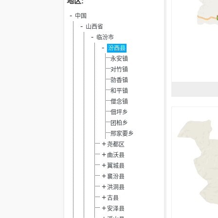
地区:
中国
山西省
临汾市
汾西县
永安镇
对竹镇
勍香镇
和平镇
僧念镇
佃坪乡
团柏乡
邢家要乡
尧都区
曲沃县
翼城县
襄汾县
洪洞县
古县
安泽县