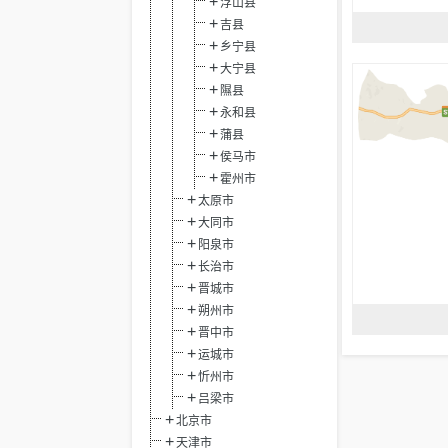
浮山县
吉县
乡宁县
大宁县
隰县
永和县
蒲县
侯马市
霍州市
太原市
大同市
阳泉市
长治市
晋城市
朔州市
晋中市
运城市
忻州市
吕梁市
北京市
天津市