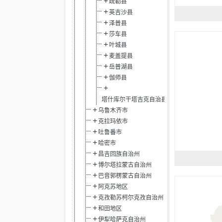
疏勒县
英吉沙县
泽普县
莎车县
叶城县
麦盖提县
岳普湖县
伽师县
塔什库尔干塔吉克自治县
乌鲁木齐市
克拉玛依市
吐鲁番市
哈密市
昌吉回族自治州
博尔塔拉蒙古自治州
巴音郭楞蒙古自治州
阿克苏地区
克孜勒苏柯尔克孜自治州
和田地区
伊犁哈萨克自治州