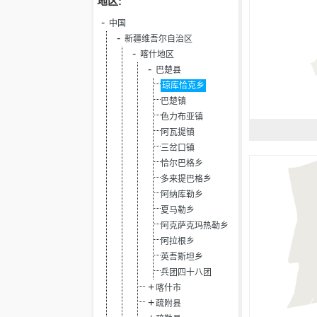
地区:
中国
新疆维吾尔自治区
喀什地区
巴楚县
琼库恰克乡
巴楚镇
色力布亚镇
阿瓦提镇
三岔口镇
恰尔巴格乡
多来提巴格乡
阿纳库勒乡
夏马勒乡
阿克萨克玛热勒乡
阿拉根乡
英吾斯坦乡
兵团四十八团
喀什市
疏附县