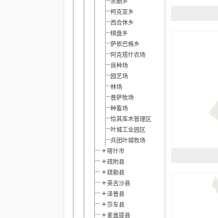
宗朗乡
柯克亚乡
西合休乡
棋盘乡
萨依巴格乡
阿克塔什农场
良种场
园艺场
林场
普萨牧场
种畜场
恰其库木管理区
叶城工业园区
兵团叶城牧场
喀什市
疏附县
疏勒县
英吉沙县
泽普县
莎车县
麦盖提县