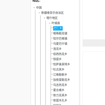
地区:
中国
新疆维吾尔自治区
喀什地区
叶城县
巴仁乡
喀格勒克镇
恰尔巴格镇
乌夏巴什镇
洛克乡
伯西热克乡
铁提乡
恰萨美其特乡
吐古其乡
江格勒斯乡
加依提勒克乡
乌吉热克乡
夏合甫乡
依力克其乡
依提木孔乡