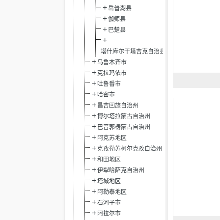
岳普湖县
伽师县
巴楚县
塔什库尔干塔吉克自治县
乌鲁木齐市
克拉玛依市
吐鲁番市
哈密市
昌吉回族自治州
博尔塔拉蒙古自治州
巴音郭楞蒙古自治州
阿克苏地区
克孜勒苏柯尔克孜自治州
和田地区
伊犁哈萨克自治州
塔城地区
阿勒泰地区
石河子市
阿拉尔市