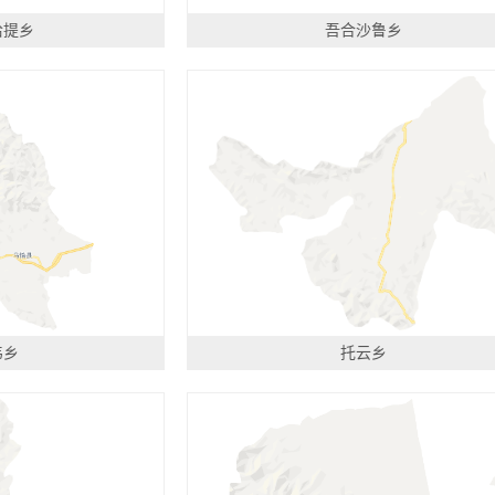
恰提乡
吾合沙鲁乡
韦乡
托云乡