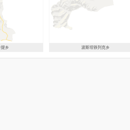
鲁提乡
波斯坦铁列克乡