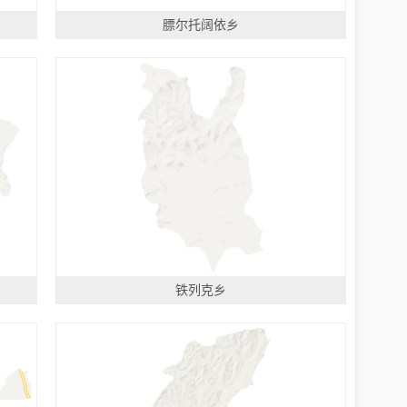
膘尔托阔依乡
铁列克乡