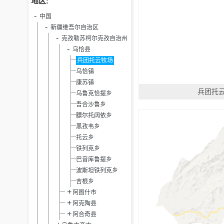
地区:
中国
新疆维吾尔自治区
克孜勒苏柯尔克孜自治州
乌恰县
兵团托云牧场
乌恰镇
康苏镇
兵团托
乌鲁克恰提乡
吾合沙鲁乡
膘尔托阔依乡
黑孜韦乡
托云乡
铁列克乡
巴音库鲁提乡
波斯坦铁列克乡
吉根乡
阿图什市
阿克陶县
阿合奇县