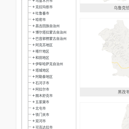
乌鲁木齐市
克拉玛依市
乌鲁克
吐鲁番市
哈密市
昌吉回族自治州
博尔塔拉蒙古自治州
巴音郭楞蒙古自治州
阿克苏地区
喀什地区
和田地区
伊犁哈萨克自治州
塔城地区
阿勒泰地区
石河子市
阿拉尔市
黑孜
图木舒克市
五家渠市
北屯市
铁门关市
双河市
可克达拉市