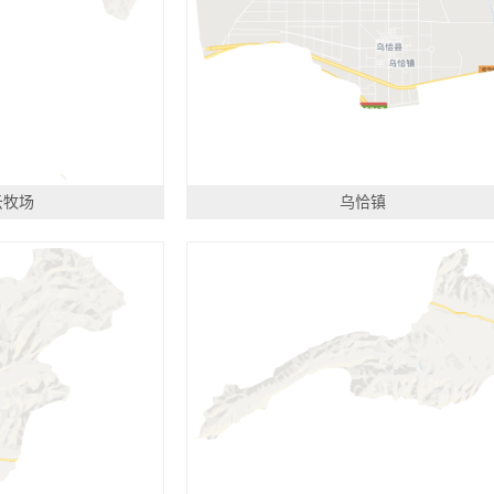
云牧场
乌恰镇