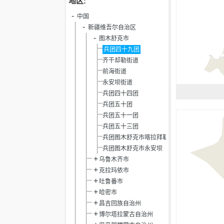
地区:
中国
新疆维吾尔自治区
图木舒克市
兵团四十九团
齐干却勒街道
前海街道
永安坝街道
兵团四十四团
兵团五十团
兵团五十一团
兵团五十三团
兵团图木舒克市喀拉拜勒镇
兵团图木舒克市永安坝
乌鲁木齐市
克拉玛依市
吐鲁番市
哈密市
昌吉回族自治州
博尔塔拉蒙古自治州