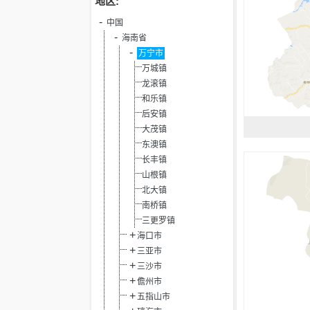
地区:
中国
海南省
万宁市
万城镇
龙滚镇
和乐镇
后安镇
大茂镇
东澳镇
长丰镇
山根镇
北大镇
南桥镇
三更罗镇
海口市
三亚市
三沙市
儋州市
五指山市