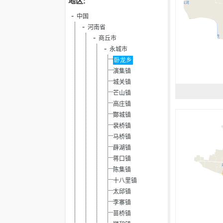
地区:
中国
河南省
商丘市
永城市
卧龙乡
演集镇
城关镇
芒山镇
高庄镇
酇城镇
裴桥镇
马桥镇
薛湖镇
蒋口镇
陈集镇
十八里镇
太邱镇
李寨镇
苗桥镇