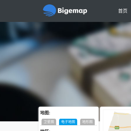
首页
地图:
卫星图
电子地图
地形图