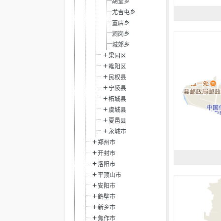
胡堂乡
尤吉屯乡
董店乡
涧岗乡
城郊乡
梁园区
睢阳区
民权县
宁陵县
柘城县
虞城县
夏邑县
永城市
郑州市
开封市
洛阳市
平顶山市
安阳市
鹤壁市
新乡市
焦作市