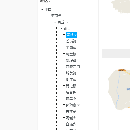
地区:
中国
河南省
商丘市
睢县
匡城乡
长岗镇
平岗镇
周堂镇
蓼堤镇
西陵寺镇
城关镇
潮庄镇
尚屯镇
后台乡
河集乡
孙聚寨乡
白楼乡
河堤乡
白庙乡