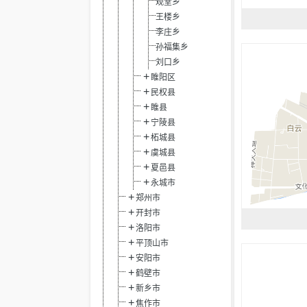
观堂乡
王楼乡
李庄乡
孙福集乡
刘口乡
睢阳区
民权县
睢县
宁陵县
柘城县
虞城县
夏邑县
永城市
郑州市
开封市
洛阳市
平顶山市
安阳市
鹤壁市
新乡市
焦作市