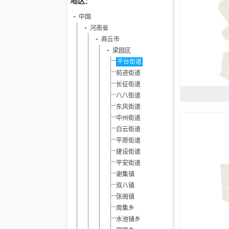
地区:
中国
河南省
商丘市
梁园区
平台街道
前进街道
长征街道
八八街道
东风街道
中州街道
白云街道
平原街道
建设街道
平安街道
谢集镇
双八镇
张阁镇
周集乡
水池铺乡