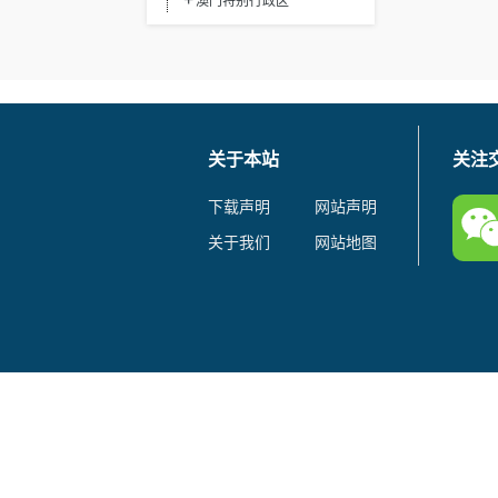
澳门特别行政区
关于本站
关注
下载声明
网站声明
关于我们
网站地图