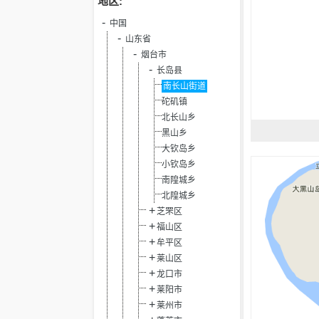
地区:
中国
山东省
烟台市
长岛县
南长山街道
砣矶镇
北长山乡
黑山乡
大钦岛乡
小钦岛乡
南隍城乡
北隍城乡
芝罘区
福山区
牟平区
莱山区
龙口市
莱阳市
莱州市