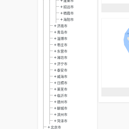
蓬莱市
招远市
栖霞市
海阳市
济南市
青岛市
淄博市
枣庄市
东营市
潍坊市
济宁市
泰安市
威海市
日照市
莱芜市
临沂市
德州市
聊城市
滨州市
菏泽市
北京市