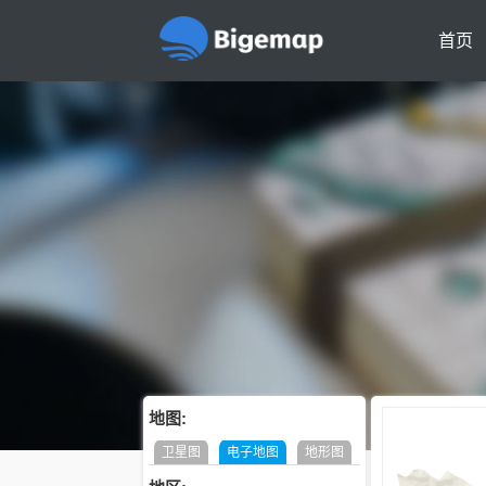
首页
地图:
卫星图
电子地图
地形图