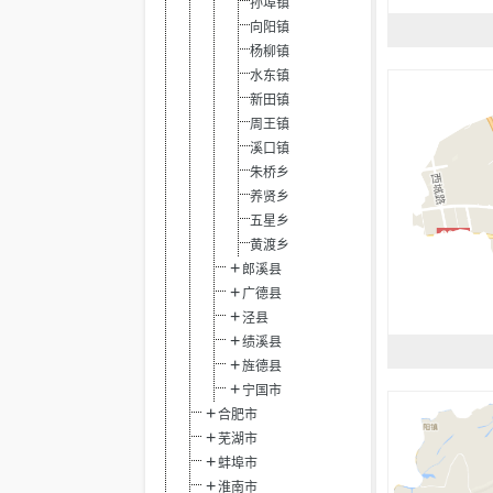
孙埠镇
向阳镇
杨柳镇
水东镇
新田镇
周王镇
溪口镇
朱桥乡
养贤乡
五星乡
黄渡乡
郎溪县
广德县
泾县
绩溪县
旌德县
宁国市
合肥市
芜湖市
蚌埠市
淮南市