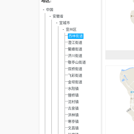
地区:
中国
安徽省
宣城市
宣州区
西林街道
澄江街道
鳌峰街道
济川街道
敬亭山街道
双桥街道
飞彩街道
金坝街道
水阳镇
狸桥镇
沈村镇
古泉镇
洪林镇
寒亭镇
文昌镇