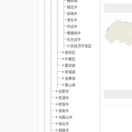
椿树镇
城北乡
翁墩乡
淠东乡
中店乡
横塘岗乡
先生店乡
六安经济开发区
裕安区
叶集区
霍邱县
舒城县
金寨县
霍山县
合肥市
芜湖市
蚌埠市
淮南市
马鞍山市
淮北市
铜陵市