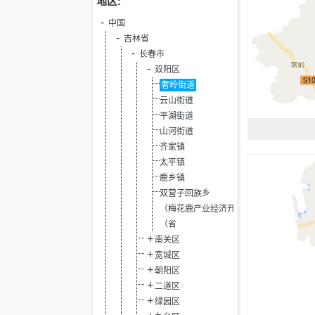
地区:
中国
吉林省
长春市
双阳区
奢岭街道
云山街道
平湖街道
山河街道
齐家镇
太平镇
鹿乡镇
双营子回族乡
（梅花鹿产业经济开发区）
（省
南关区
宽城区
朝阳区
二道区
绿园区