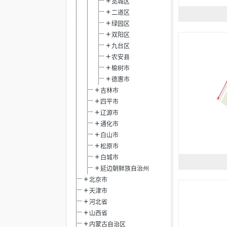
宽城区
二道区
绿园区
双阳区
九台区
农安县
榆树市
德惠市
吉林市
四平市
辽源市
通化市
白山市
松原市
白城市
延边朝鲜族自治州
北京市
天津市
河北省
山西省
内蒙古自治区