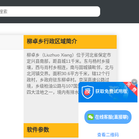
柳卓乡行政区域简介
柳卓乡（Liuzhuo Xiang）位于河北省保定市
定兴县南部，距县城11千米。东与杨村乡接
壤，西与肖村乡相连，南与固城镇毗邻，北与
北河镇交界。面积30.6平方千米，辖12个行
政村，乡政府驻东柳卓村。京深高速公路过
境，乡级柏油公路与107国道相连。是县境内
四大洼地之一，境内有排水渠两条。引
在线客服(直接聊)
软件参数
查看二维码