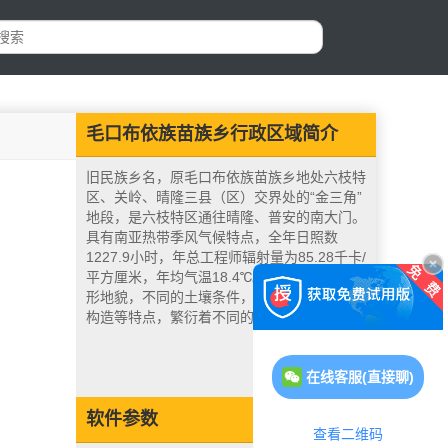
毛口布依族苗族乡行政区域简介
旧民族乡名，原毛口布依族苗族乡地处六枝特
区、关岭、晴隆三县（区）交界处的“金三角”
地段，是六枝特区通往晴隆、普安的南大门。
具有南亚热带季风气候特点，全年日照数
1227.9小时，年总工程师辐射量为85.28千卡/
平方厘米，年均气温18.4℃。由于其复杂的地
形地貌，不同的土壤条件，气候及水文、地质
构造等特点，繁衍着不同的多样的生物。
在线客服(直接聊)
软件参数
查看二维码