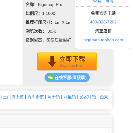
查看二维码
名称：
Bigemap Pro
免费咨询电话
比例尺：
1:1000
400-028-7262
推荐打印尺寸：
1m X 1m
淘宝店铺
浏览次数：
30
次
bigemap.taobao.com
级别越高，图像质量越好
Bigemap Pro
在线客服(直接聊)
|
土门墩街道
|
秀川街道
|
阿干镇
|
八里镇
|
彭家坪镇
|
西果