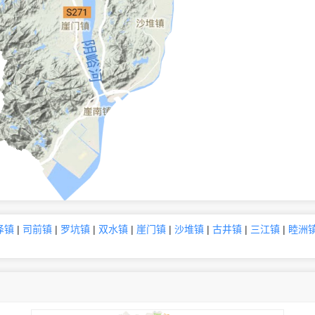
泽镇
|
司前镇
|
罗坑镇
|
双水镇
|
崖门镇
|
沙堆镇
|
古井镇
|
三江镇
|
睦洲