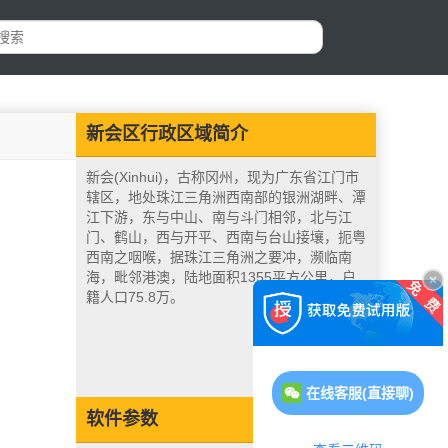
新会区行政区域简介
新会(Xinhui)，古称冈州，现为广东省江门市
辖区，地处珠江三角洲西南部的银洲湖畔、潭
江下游，东与中山、南与斗门相邻，北与江
门、鹤山，西与开平、西南与台山接壤，扼粤
西南之咽喉，据珠江三角洲之要冲，濒临南
海，毗邻港澳，陆地面积1355平方公里，户
籍人口75.8万。
在线客服(直接聊)
软件参数