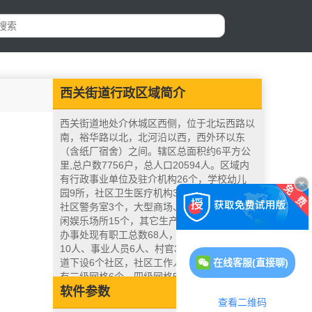
西关街道行政区域简介
西关街道地处介休城区西侧，位于北坛西路以
南，裕华路以北，北河沿以西，西外环以东
（含纸厂宿舍）之间。辖区总面积约6平方公
里,总户数7756户，总人口20594人。区域内
有行政事业单位及驻介机构26个，学校幼儿
园9所，社区卫生医疗机构3所，派出所2个，
社区警务室3个，大型商场、宾馆、酒店、休
闲娱乐场所15个，其它生产经营单位691个。
办事处现有职工总数68人，其中国家公务员
10人、事业人员6人、村官3人、工人3人，街
在线客服(直接聊)
道下设6个社区，社区工作人员46人。辖区设
有三级网格6个，四级网格52个；网格长6
名，网格员46名。办事处地处城乡结合部，
软件参数
查看二维码
辖区交通便利，商业发达，城市建设快速发