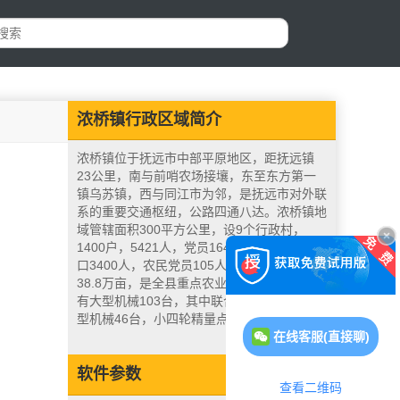
浓桥镇行政区域简介
浓桥镇位于抚远市中部平原地区，距抚远镇
23公里，南与前哨农场接壤，东至东方第一
镇乌苏镇，西与同江市为邻，是抚远市对外联
系的重要交通枢纽，公路四通八达。浓桥镇地
域管辖面积300平方公里，设9个行政村，
1400户，5421人，党员164人，其中农业人
口3400人，农民党员105人。全镇耕地面积
38.8万亩，是全县重点农业生产基地之一，拥
有大型机械103台，其中联合收割机20台，中
型机械46台，小四轮精量点播机715套。
在线客服(直接聊)
软件参数
查看二维码