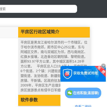
平房区行政区域简介
平房区是黑龙江省哈尔滨市的一个市辖区，位
于哈尔滨市南郊，距市区中心25公里。东与
阿城区交界，南与双城区为邻，西与南岗区、
红旗乡接壤，北连香坊区朝阳镇、黎明街道。
面积93.97平方公里，其中城区面积14.28平
方公里。 平房区总人口19.2万人。平房区辖
6个街道、2个镇：兴建街道、保国街道、联
盟街道、友协街道、新疆街道、新伟街道、平
房镇、平新镇。区政府驻友协大街98号。
2009年，平房区生产总值实现95.6亿元。平
房区旅游景点有侵华日军细菌实验工厂遗址。
在线客服(直接聊)
软件参数
查看二维码