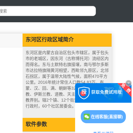
东河区行政区域简介
东河区是内蒙古自治区包头市辖区，属于包头
市的老城区，因东河（古称博托河）流经区内
而得名。东与土默特右旗接壤，南与鄂尔多斯
市达拉特旗隔黄河相望，西毗邻九原区，北邻
石拐区，属于温带大陆性气候，面积470平方
公里。2016年统计常住人口数54.83万，有
蒙、汉、回、满、朝鲜等32个民族，有佛
教、伊斯兰教、道教、天主教、基督教5个宗
教界别。辖2个镇、12个街道办事处。有49个
行政村，60个社区居委会。
在线客服(直接聊)
软件参数