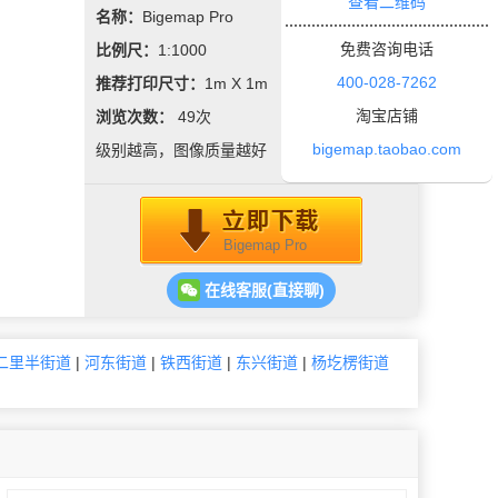
查看二维码
名称：
Bigemap Pro
免费咨询电话
比例尺：
1:1000
400-028-7262
推荐打印尺寸：
1m X 1m
淘宝店铺
浏览次数：
49
次
bigemap.taobao.com
级别越高，图像质量越好
Bigemap Pro
在线客服(直接聊)
二里半街道
|
河东街道
|
铁西街道
|
东兴街道
|
杨圪楞街道