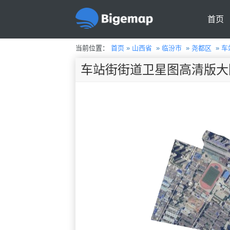
首页
当前位置：
首页
»
山西省
»
临汾市
»
尧都区
»
车
车站街街道卫星图高清版大