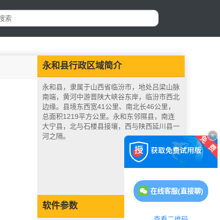
永和县行政区域简介
永和县，隶属于山西省临汾市，地处吕梁山脉
南端，黄河中游晋陕大峡谷东岸，临汾市西北
边缘。县境东西宽41公里、南北长46公里，
总面积1219平方公里。永和东邻隰县，南连
大宁县，北与石楼县接壤，西与陕西延川县一
河之隔。
在线客服(直接聊)
软件参数
查看二维码