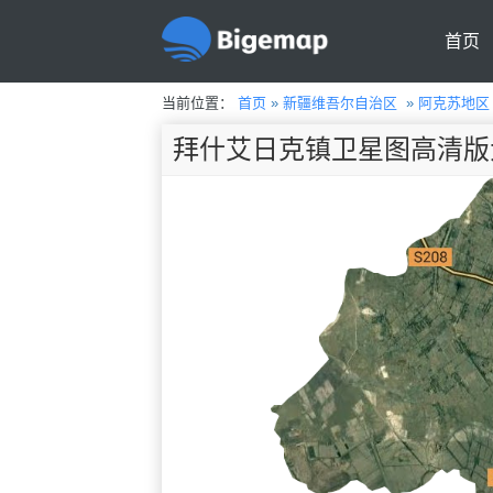
首页
当前位置：
首页
»
新疆维吾尔自治区
»
阿克苏地区
拜什艾日克镇卫星图高清版