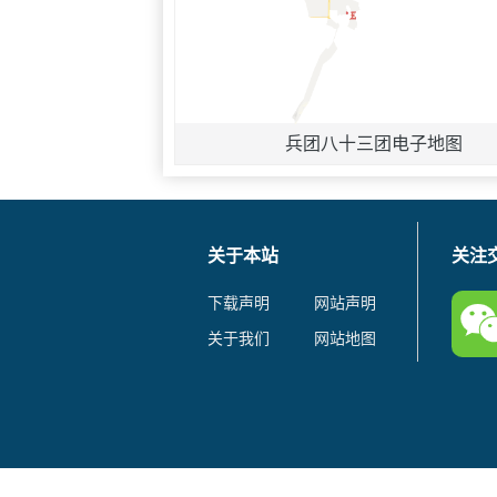
兵团八十三团电子地图
关于本站
关注
下载声明
网站声明
关于我们
网站地图