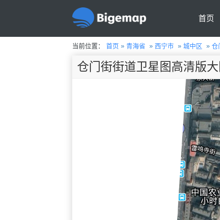
首页
当前位置：
首页
»
青海省
»
西宁市
»
城中区
»
仓
仓门街街道卫星图高清版大