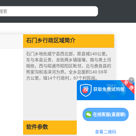
石门乡行政区域简介
石门乡地处威宁县西北部，距县城140公里。
东与本县云贵、龙街两乡镇接壤，南与黑土河
相依，西与昭通市昭阳区毗邻，北与彝良县的
熊家沟和洛泽河为界。全乡总面积140.59平
方公里，辖14个行政村，87个村民组。
在线客服(直接聊)
软件参数
查看二维码