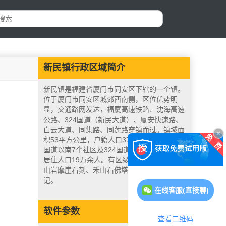
新民镇行政区域简介
新民镇是福建省厦门市同安区下辖的一个镇。
位于厦门市同安区城郊西南侧，区位优势明
显，交通路网发达，福厦高速铁路、沈海高速
公路、324国道（新民大道）、厦安快速路、
白云大道、同集路、同莲路穿镇而过。镇域面
积53平方公里，户籍人口37603人。下辖324
国道以南7个社区及324国道以北6个行政村，
居住人口19万余人。有区级文物保护单位西
山岩摩崖石刻、禾山石佛塔、“祈雨道场”碑
记。
在线客服(直接聊)
软件参数
查看二维码