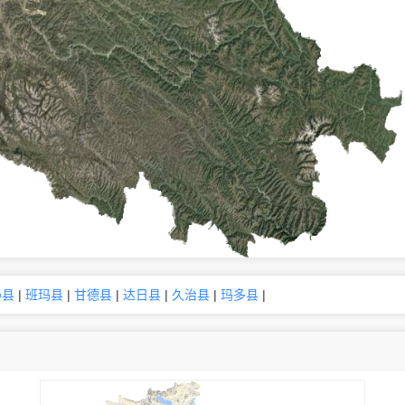
沁县
|
班玛县
|
甘德县
|
达日县
|
久治县
|
玛多县
|