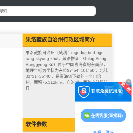
果洛藏族自治州行政区域简介
果洛藏族自治州（威利：mgo-log bod-rigs
rang-skyong-khul，藏语拼音：Golog Poirig
Ranggyong Kü）位于中国青海省的东南部，
地理坐标为坐标为东经97°54′-101°50′，北纬
32°31′-35°40′，是青海省下辖的一个自治
州，面积76,312km²。自治州人民政府驻玛沁
县。
在线客服(直接聊)
软件参数
查看二维码