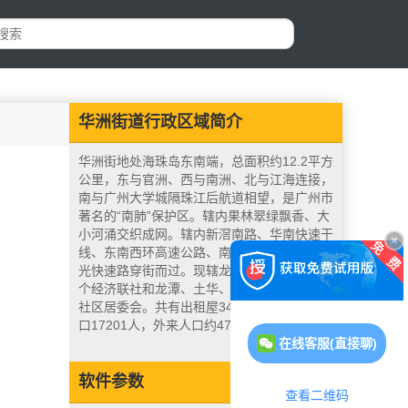
华洲街道行政区域简介
华洲街地处海珠岛东南端，总面积约12.2平方
公里，东与官洲、西与南洲、北与江海连接，
南与广州大学城隔珠江后航道相望，是广州市
著名的“南肺”保护区。辖内果林翠绿飘香、大
小河涌交织成网。辖内新滘南路、华南快速干
线、东南西环高速公路、南沙港快速干线、新
光快速路穿街而过。现辖龙潭、土华、小洲3
个经济联社和龙潭、土华、小洲、瀛园等4个
社区居委会。共有出租屋34，240套，常住人
口17201人，外来人口约47000人。
在线客服(直接聊)
软件参数
查看二维码