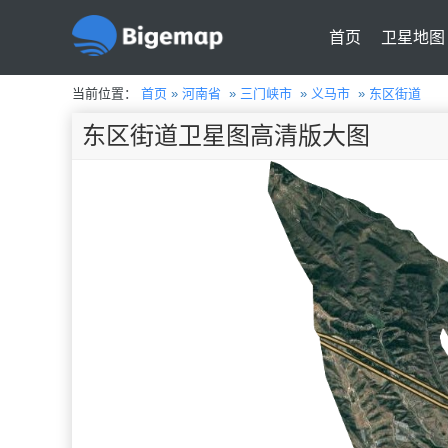
首页
卫星地图
当前位置：
首页
»
河南省
»
三门峡市
»
义马市
»
东区街道
东区街道卫星图高清版大图