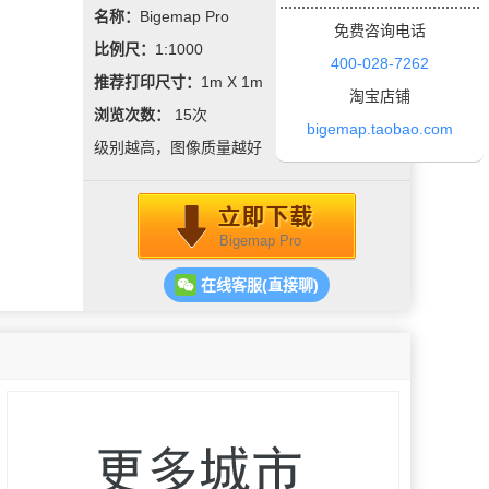
综合执法大队、民政所、残联办、卫计办、武
名称：
Bigemap Pro
免费咨询电话
装部等，下派部门有司法所、社保所。辖区有
比例尺：
1:1000
省属国有企业河南能源义煤集团常村煤矿。
400-028-7262
推荐打印尺寸：
1m X 1m
淘宝店铺
浏览次数：
15
次
bigemap.taobao.com
级别越高，图像质量越好
Bigemap Pro
在线客服(直接聊)