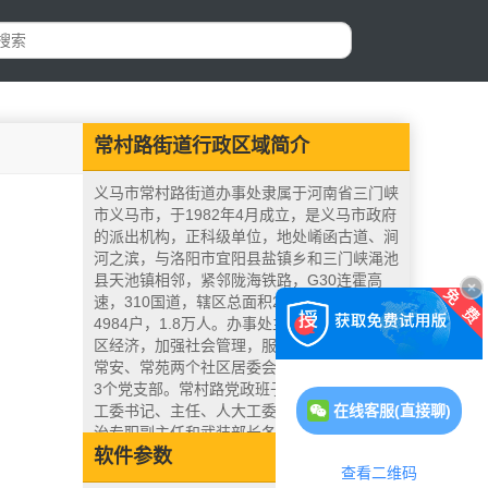
常村路街道行政区域简介
义马市常村路街道办事处隶属于河南省三门峡
市义马市，于1982年4月成立，是义马市政府
的派出机构，正科级单位，地处崤函古道、涧
河之滨，与洛阳市宜阳县盐镇乡和三门峡渑池
县天池镇相邻，紧邻陇海铁路，G30连霍高
速，310国道，辖区总面积2.6平方公里，共
4984户，1.8万人。办事处主要职能是发展辖
区经济，加强社会管理，服务辖区群众，下辖
常安、常苑两个社区居委会。常村路党工委设
3个党支部。常村路党政班子成员8人，设党
在线客服(直接聊)
工委书记、主任、人大工委主任、副书记、综
治专职副主任和武装部长各1人，副主任2
人。办事处机关内设党政办公室、社会经济办
软件参数
查看二维码
公室、城市管理办公室、社区发展服务中心、